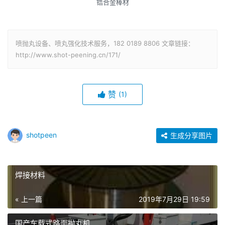
锆合金棒材
喷抛丸设备、喷丸强化技术服务，182 0189 8806 文章链接：
http://www.shot-peening.cn/171/
赞
(1)
shotpeen
生成分享图片
焊接材料
« 上一篇
2019年7月29日 19:59
国产车载式路面抛丸机