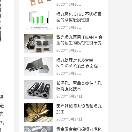
2020年5月26日
喷丸强化 316L 不锈钢表
面的摩擦磨损性能
2020年5月26日
激光喷丸医用 Ti6Al4V 合
金的耐生物腐蚀性能研究
2020年5月26日
喷丸处理对 IC6合金
NiCoCrAlY涂层 表面粗糙
度的影响
2020年5月25日
长深孔、弯曲类零件内孔
喷丸强化技术
2020年5月24日
段
进
医疗器械喷丸设备和喷丸
加工
的
2020年5月24日
,
贵金属合金电极喷丸毛化
摄