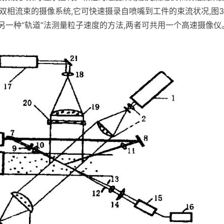
/固双相流束的摄像系统,它可快速摄录自喷嘴到工件的束流状况,图
1为另一种“轨道”法测量粒子速度的方法,两者可共用一个高速摄像仪