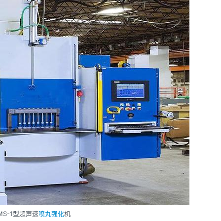
MS-1型超声速
喷丸强化
机