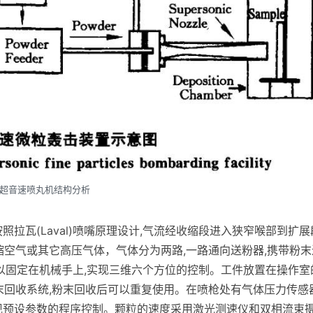
超音速喷丸机结构分析
拉瓦(Laval)喷嘴原理设计,气流经收缩段进入狭窄喉部到扩展
用压缩空气或其它高压气体，气体分为两路,一路通向送粉器,携带粉末
可以固定在机械手上,实现三维六个方位的控制。工件放置在操作室
粉末回收系统,粉末回收后可以重复使用。在喷枪处有气体压力传感器
现预设参数的程序控制。颗粒的速度采用激光测速仪和双相流束