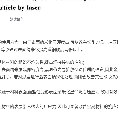
测速设备
件的使用寿命。由于表面纳米化层硬度高,可以改善切削刀具、冲压
平等[2通过表面纳米化提高碳钢硬度两倍以上。
基体材料的组织不均匀性,提高焊接接头的性能；
。表面纳米层晶界密度高,晶界作为易扩散快速传质的通道,因此金
短周期。若对渗层进行后表面纳米化处理,预期会改善其性能,文献
纹源于材料表面,而塑性变形表面纳米化层伴随着压应力,故可有效
；
使材料的表层引入很大的压应力,因此可显著改善金属材料的抗应