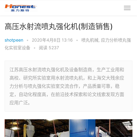
高压水射流喷丸强化机(制造销售)
shotpeen
•
2020年4月8日 13:16
•
喷丸机械
,
应力分析喷丸强
化实验室设备
•
阅读 5237
江苏高压水射流喷丸强化机及设备制造商，生产工业用和
高校、研究所实验室用水射流喷丸机，和上海交大残余应
力分析与喷丸强化实验室交流合作，产品质量可靠，稳
定，自动化程度高，在前沿技术探索和论文线索发现方面
应用广泛。