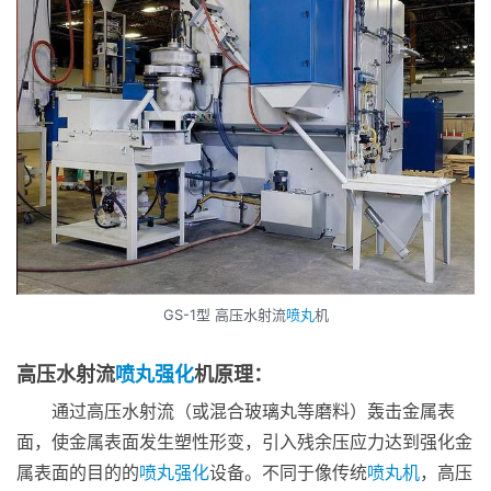
GS-1型 高压水射流
喷丸
机
高压水射流
喷丸强化
机原理：
通过高压水射流（或混合玻璃丸等磨料）轰击金属表
面，使金属表面发生塑性形变，引入残余压应力达到强化金
属表面的目的的
喷丸强化
设备。不同于像传统
喷丸机
，高压