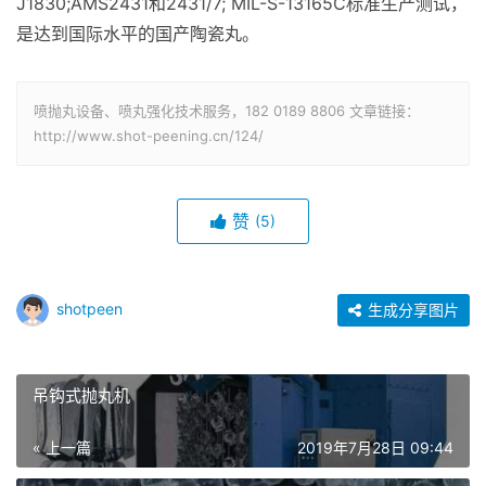
J1830;AMS2431和2431/7; MIL-S-13165C标准生产测试，
是达到国际水平的国产陶瓷丸。
喷抛丸设备、喷丸强化技术服务，182 0189 8806 文章链接：
http://www.shot-peening.cn/124/
赞
(5)
shotpeen
生成分享图片
吊钩式抛丸机
« 上一篇
2019年7月28日 09:44