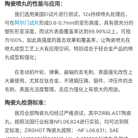
陶瓷喷丸的性能与应用：
我们选用美国EI试片进行测试，12s持续喷丸处理后，
可在
阿尔门试片
形成0.6-0.7mm的变形高度，具有很充分的
塑形形变深度，而试片表面覆盖率达到99.99%以上，可视
为100%，如此高强度的轰击效果和覆盖率，让陶瓷喷丸在
喷丸成型工艺上大有应用空间，特别适合于轻合金产品的喷
丸成型和强化；
在发动机叶轮、弹簧、曲轴的去毛刺、表面强化改性上
大量使用，尤其在钛合金、不锈钢压铸、锻件、冲压件的去
毛刺，表面光洁度整理，去应力强化上有很大的用途。
陶瓷丸检测标准：
我司全部陶瓷丸均经过严格测试，其中ZIRBLAST陶瓷
丸，按照法国行业标准NFL06.824进行实验，均可达到既
定标准；ZIRSHOT
陶瓷丸按照：-NF L06.831；SAE