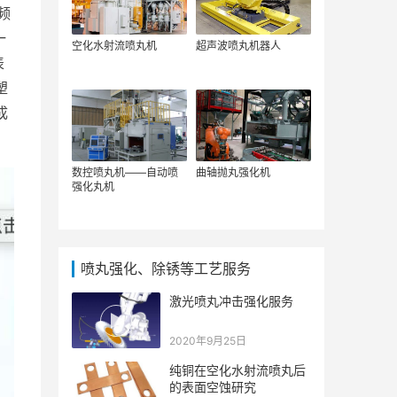
频
一
空化水射流喷丸机
超声波喷丸机器人
表
塑
成
数控喷丸机——自动喷
曲轴抛丸强化机
强化丸机
喷丸强化、除锈等工艺服务
激光喷丸冲击强化服务
2020年9月25日
纯铜在空化水射流喷丸后
的表面空蚀研究