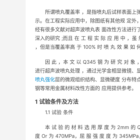
所谓喷丸覆盖率 ，是指喷丸后试样表面上
示。在工程实际应用中，除图纸有其他规 定外，
经有很多文献对超声波喷丸表 面改性方法进行
深入的研究 ;而且 在 工 程 实 际 应 用 中 ，虽 
，但是当覆盖率高 于 100% 时 喷 丸 效 果 如 何
因 此 ，本 文 以 Q345 钢 为 研 究 对 象 
进行超声波喷丸处理 ，通过光学金相显微镜、显
喷丸强化
层的微观组织结构、显微硬度 分布特点 
钢等常用金属材料改性方面的 应用提供参考。
1 试验条件及方法
1.1 试验 条件
本 试 验 的 材 料 选 用 厚 度 为 2mm 的 Q
度 Or 为 470MPa，屈 服 强 度 度 为 345MPa，延 