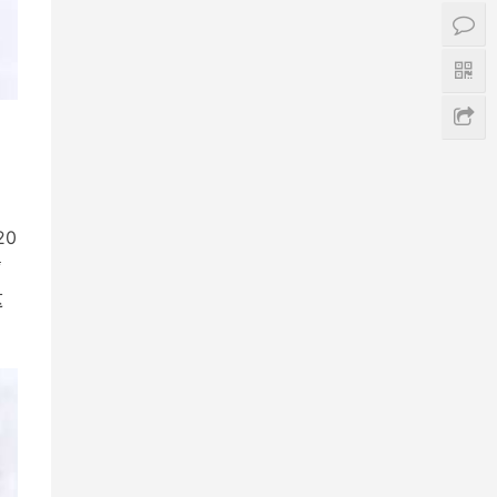
20
声
这