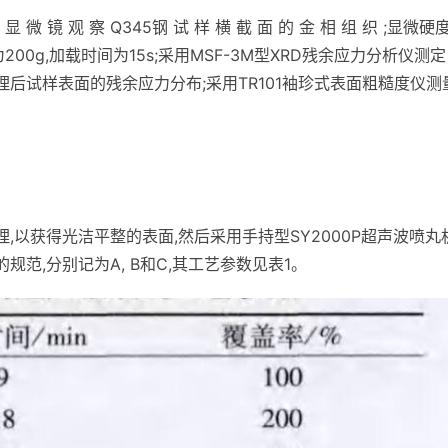
镜 观 察 Q345钢 试 样 横 截 面 的 金 相 组 织 ;显微硬
200g,加载时间为15s;采用MSF-3M型XRD残余应力分析仪测定
理后试样表面的残余应力分布;采用TR101袖珍式表面粗糙度仪测
,以获得光洁平整的表面,然后采用手持型SY2000P超声波喷丸
范,分别记为A, B和C,其工艺参数见表1。