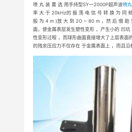
喷 丸 装 置 选 用手持型SY一2000P超声波
喷丸
率 大 于 20kHz的 振 荡 电 信 号 转 换 
般 为 4 m )放 大 到 2O ~ 80 m ，然 
面，使金属表层发生塑性变形 ，产生小的 凹坑
性变形过程 ，而球形曲面直接增大了上层表面的
的残余压应力不仅存在 于金属表面上 ，而且沿