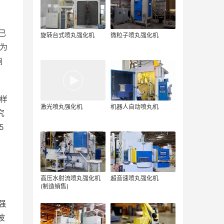
已
旋转台式喷丸强化机
微粒子喷丸强化机
为
响
 样
激光喷丸强化机
机器人自动喷丸机
究
5
高压水射流喷丸强化机
超音速喷丸强化机
(制造销售)
 强
 波