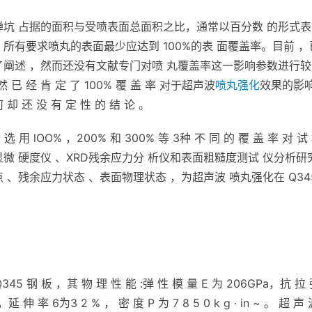
弹坑 占据的面积与受喷表面总面积之比，通常以百分数 的形式表
所有要求喷丸的表面最少应达到 100%的表 面覆盖率。目前 ，
了阐述 ，然而还没有文献专门对喷 丸覆盖率这一影响参数进行较
然 已 经 肯 定 了 100% 覆 盖 率 对于超声波
喷丸强化
效果的影
 却 还 没 有 定 性 的 结 论 。
，选 用 lOO% ，200% 和 300% 等 3种 不 同 的 覆 盖 率 对 试
微 硬度仪 、XRD残余应力分 析仪和表面粗糙度测试 仪分析研
、残余应力状态 、表面物理状态 ，为超声波 喷丸强化在 Q34
345 钢 板 ，其 物 理 性 能 :弹 性 模 量 E 为 206GPa，抗 拉
伸 率 6为3 2 % ， 密 度 P 为 7 8 5 0 k g · in ~ 。 超 声