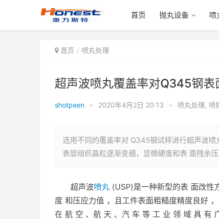
首页
抛丸设备
喷
首页
喷丸处理
超声波喷丸覆盖率对Q345钢
shotpeen
•
2020年4月2日 20:13
•
喷丸处理
,
喷
选用不同的覆盖率对 Q345钢试样进行超声波喷丸
表层组织晶粒逐渐变细，显微硬度和表 面残余压
超声波
喷丸
(USP)是一种新型的表 面改性
度 和压应力值 ，且工件表面粗糙度精度良好 ，
在 航 空 、航 天 、汽 车 等 工 业 领 域 具 有 