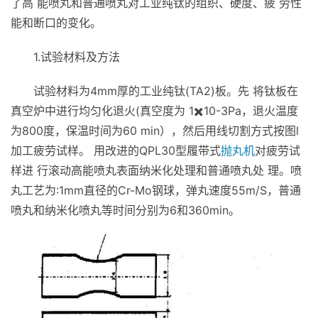
了高 能喷丸和普通喷丸对工业纯钛的组织、硬度、疲 劳性
能和断口的变化。
1.试验材料及方法
试验材料为4mm厚的工业纯钛(TA2)板。先 将钛板在
真空炉中进行均匀化退火(真空度为 1✖️10-3Pa，退火温度
为800度，保温时间为60 min），然后用线切割方式按图l
加工疲劳试样。 用改进的QPL30型履带式
抛丸机
对疲劳试
样进 行滚动高能喷丸表面纳米化处理和普通喷丸处 理。喷
丸工艺为:1mm直径的Cr-Mo钢球，弹丸速度55m/S，普通
喷丸和纳米化喷丸等时间分别为6和360min。