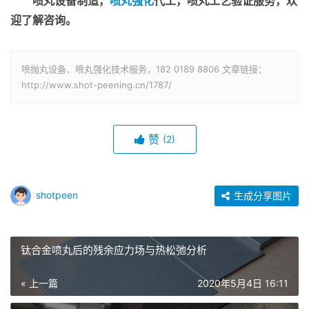
喷丸设备制造，
喷丸强化
代工，喷丸工艺验证服务，欢
迎了解咨询。
喷抛丸设备、喷丸强化技术服务，182 0189 8806 文章链接：
http://www.shot-peening.cn/1787/
赞
(2)
shotpeen
生成分享图片
钛合金喷丸后的残余应力场与热松弛分析
« 上一篇
2020年5月4日 16:11