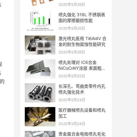
态
2020年5月26日
喷丸强化 316L 不锈钢表
面的摩擦磨损性能
2020年5月26日
激光喷丸医用 Ti6Al4V 合
金的耐生物腐蚀性能研究
2020年5月26日
喷丸处理对 IC6合金
规
NiCoCrAlY涂层 表面粗糙
高
度的影响
2020年5月25日
的
长深孔、弯曲类零件内孔
喷丸强化技术
2020年5月24日
医疗器械喷丸设备和喷丸
加工
2020年5月24日
贵金属合金电极喷丸毛化