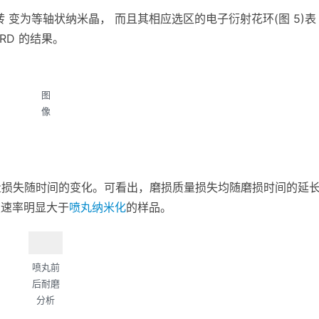
织转 变为等轴状纳米晶， 而且其相应选区的电子衍射花环(图 5)表
RD 的结果。
图
像
损质量损失随时间的变化。可看出，磨损质量损失均随磨损时间的延
损速率明显大于
喷丸纳米化
的样品。
喷丸前
后耐磨
分析