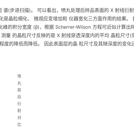
衍射图 谱(步进扫描)。 可以看出，喷丸处理后样品表面的 X 射线衍
峰宽化是晶粒细化、 微观应变增加和 仪器宽化三方面作用的结果。 
分宽度 (β)，根据 Scherrer-Wilson 方程可近似计算出
D 测量 的晶粒尺寸反映的是 X 射线穿透深度内的平均 晶粒尺寸(
宽化程度的降低而降低。 因此表面层的晶 粒尺寸及其随深度的变化
喷
丸
前
后
衍
射
对
比