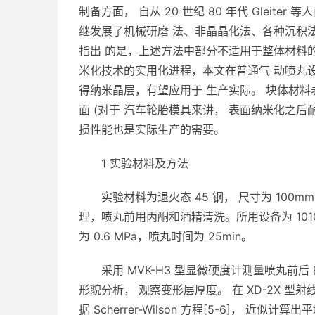
制备方面， 自从 20 世纪 80 年代 Glei
继发展了机械研磨 法、非晶晶化法、各种沉积法
指出 的是，上述方法中部分不适用于整体材料的
米化技术的实用化进程，本文在普通气 动喷丸设
得纳米晶层，有望应用于 生产实际。 块体材
面 (对于 汽车轮胎模具来讲， 表面纳米化之
损性能也是实际生产的需要。
1 实验材料及方法
实验材料为退火态 45 钢， 尺寸为 100mm
理，喷丸前用丙酮和酒精清洗。所用设备为 1010
为 0.6 MPa，喷丸时间为 25min。
采用 MVK-H3 型显微硬度计测量喷丸前后 
形貌分析， 观察变形层厚度。 在 XD-2X 
据 Scherrer-Wilson 方程[5-6]， 近似