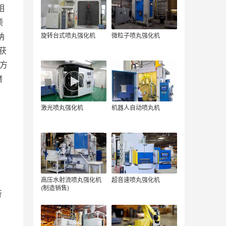
相
须
纳
旋转台式喷丸强化机
微粒子喷丸强化机
获
方
磨
激光喷丸强化机
机器人自动喷丸机
力
高压水射流喷丸强化机
超音速喷丸强化机
(制造销售)
行