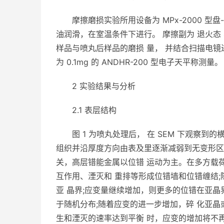
摩擦磨损实验所用设备为 MPx-2000 型盘- 
油润滑，在室温条件下进行。 摩擦副为 退火态 
样品与喷丸后样品的磨损 量， 并结合扫描电镜
为 0.1mg 的 ANDHR-200 型电子天平称测量。
2 实验结果与分析
2.1 表层结构
图 1 为喷丸处理后， 在 SEM 下观察到
组织并沿厚度方向由表及里逐渐减弱到无变形区。
关，高层错能金属以位错 运动为主。在多方载
互作用、湮灭和 重排等形成位错墙和位错缠结;
亚 晶界;应变量继续增加，则更多的位错在亚晶
于随机分布;随着应变的进一步增加，碎 化亚晶
生和湮灭的速率达到平衡 时，应变的增加将不