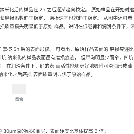
而纳米化后的样品在 2h 之后逐渐趋向稳定。 原始样品在开始时
长磨损系数趋于稳定， 磨损速率也就趋于稳定。 从图中还可看
损质量损失明显低于原始 样品，说明在低载荷和润滑条件下，
 摩擦 5h 后的表面形貌。 可看出，原始样品表面的 磨损痕迹
凹坑;纳米化的样品表面虽有磨损痕迹， 但犁沟明显少而窄，凹坑
性，在润滑条件下，好的表 面活性能够更好地吸附润滑油形成油
纳米化之后磨损 表面质量明显优于原始样品。
图像
得约 30μm厚的纳米晶层，表面硬度比基体提高 2 倍。