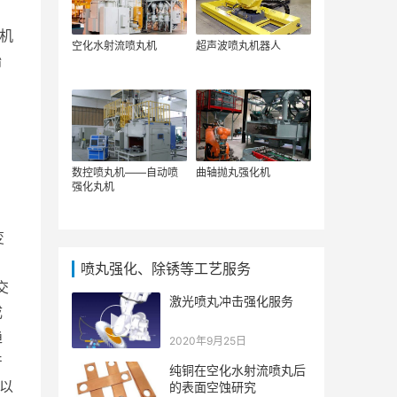
 机
空化水射流喷丸机
超声波喷丸机器人
始
数控喷丸机——自动喷
曲轴抛丸强化机
强化丸机
变
喷丸强化、除锈等工艺服务
交
激光喷丸冲击强化服务
成
趋
2020年9月25日
产
纯铜在空化水射流喷丸后
以
的表面空蚀研究