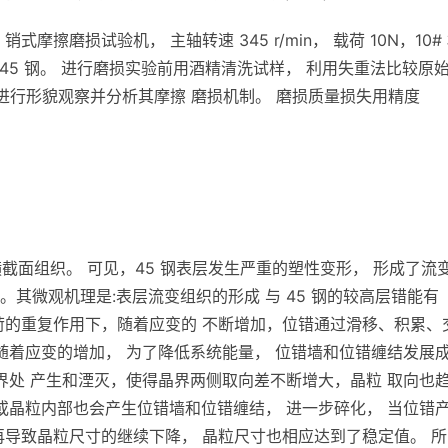
销式摩擦磨损试验机， 主轴转速 345 r/min， 载荷 10N，10#
45 钢。 进行磨损实验前用酒精清洗试样， 利用失重法比较原
进行形貌观察并分析其摩擦 磨损机制。 磨损质量损失用精度
的横截面组织。 可见，45 钢表层发生严重的塑性变形， 形成了流
其微观机理是:表层流变组织的形成 与 45 钢的较高层错能有
荷的重复作用下，随着应变的 不断增加，位错通过滑移、积累、
随着应变的增加， 为了降低系统能量， 位错墙和位错缠结发展
界处 产生和湮灭，使得晶界两侧取向差不断增大，晶粒 取向也
或晶粒内部也会产生位错墙和位错缠结， 进一步碎化， 当位错
再导致晶粒尺寸的继续下降， 晶粒尺寸也相应达到了稳定值。 所