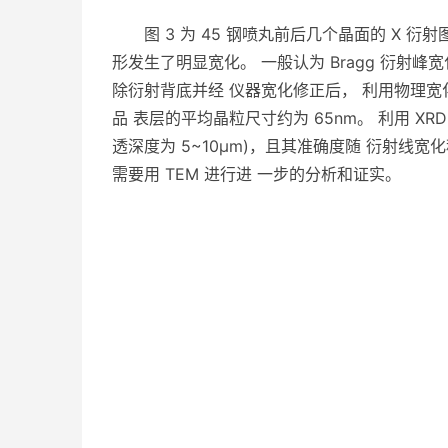
图 3 为 45 钢喷丸前后几个晶面的 X 
形发生了明显宽化。 一般认为 Bragg 衍射
除衍射背底并经 仪器宽化修正后， 利用物理宽化峰的积
品 表层的平均晶粒尺寸约为 65nm。 利用 XR
透深度为 5~10μm)，且其准确度随 衍射线
需要用 TEM 进行进 一步的分析和证实。