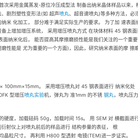
ter 等人首次采用金属蒸发-原位冷压成型法 制备出纳米晶体样品以来，
、剧烈塑性变形法(如 超声
喷丸
、超音速喷丸)等多种方法，必
纳米 化加工， 部分难于满足实际生产的要求。 为了加 速表面
备上增加增压系统， 采用增压喷丸方式 在块体材料 45 钢表面
料表面纳米化后， 能否提高其摩擦磨损性能是我们关注的一个重要
后耐磨性能是 尤为重要的一个方面)，因此，研究纳米表面的摩 擦
× 100mm×15mm。 采用增压喷丸对 45 钢表面进行 纳米化处
FK 型增压
喷丸实验
机，弹丸为 准1mm 的不锈
钢丸
，喷丸压
的硬度，加载砝码 50g，加载时间 15s。 用 SEM 对 横截面进
型射线衍射仪上对喷丸前后的样品进行 结构参量的表征， 根
计算出平均晶粒尺寸， 再利用 H800 型透射 电镜(TEM)进一步证实。