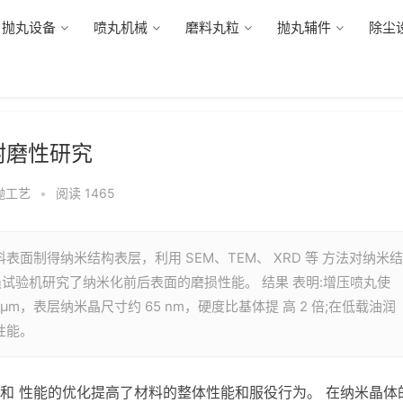
抛丸设备
喷丸机械
磨料丸粒
抛丸辅件
除尘
耐磨性研究
抛工艺
•
阅读 1465
表面制得纳米结构表层，利用 SEM、TEM、 XRD 等 方法对纳米结
试验机研究了纳米化前后表面的磨损性能。 结果 表明:增压喷丸使
μm，表层纳米晶尺寸约 65 nm，硬度比基体提 高 2 倍;在低载油润
性能。
和 性能的优化提高了材料的整体性能和服役行为。 在纳米晶体