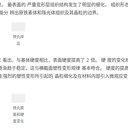
。 最表面的 严重变形层组织结构发生了明显的细化， 组织形
经不能分 辨出原铁素体和珠光体组织及其晶粒的边界。
喷丸样
品
 看出，与基体硬度相比，表面硬度提高了 2 倍。 硬 度的变化
逐渐趋于稳定，这与横截面塑性变形规律 基本吻合。 硬度的提
发生强烈的塑性变形所引起的 晶粒细化及在材料内部引入微观应变
喷丸距
离和硬
度变化