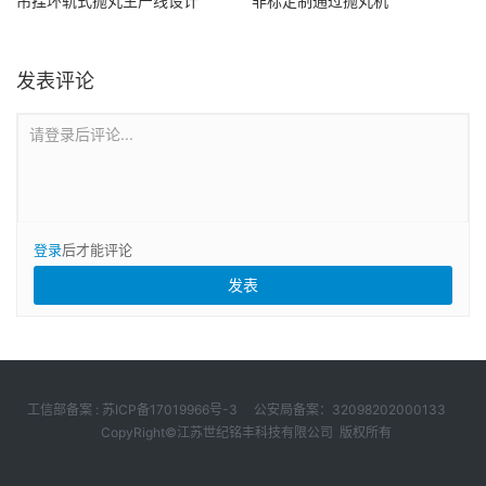
吊挂环轨式抛丸生产线设计
非标定制通过抛丸机
发表评论
请登录后评论...
登录
后才能评论
工信部备案 :
苏ICP备17019966号-3
公安局备案：32098202000133
CopyRight©️江苏世纪铭丰科技有限公司 版权所有