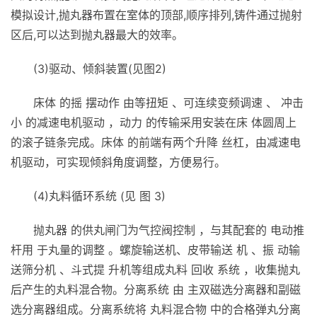
模拟设计,抛丸器布置在室体的顶部,顺序排列,铸件通过抛射
区后,可以达到抛丸器最大的效率。
(3)驱动、倾斜装置(见图2)
床体 的摇 摆动作 由等扭矩 、可连续变频调速 、 冲击
小 的减速电机驱动 ，动力 的传输采用安装在床 体圆周上
的滚子链条完成。床体 的前端有两个升降 丝杠，由减速电
机驱动，可实现倾斜角度调整，方便易行。
(4)丸料循环系统 (见 图 3)
抛丸器 的供丸闸门为气控阀控制 ，与其配套的 电动推
杆用 于丸量的调整 。螺旋输送机、皮带输送 机 、振 动输
送筛分机 、斗式提 升机等组成丸料 回收 系统 ，收集抛丸
后产生的丸料混合物。分离系统 由 主双磁选分离器和副磁
选分离器组成。分离系统将 丸料混合物 中的合格弹丸分离