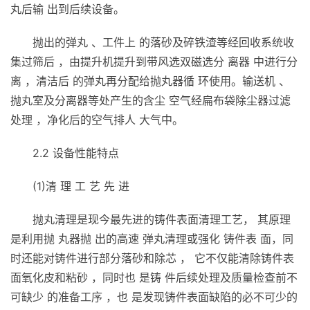
丸后输 出到后续设备。
抛出的弹丸 、工件上 的落砂及碎铁渣等经回收系统收
集过筛后 ，由提升机提升到带风选双磁选分 离器 中进行分
离 ，清洁后 的弹丸再分配给抛丸器循 环使用。输送机 、
抛丸室及分离器等处产生的含尘 空气经扁布袋除尘器过滤
处理 ，净化后的空气排人 大气中。
2.2 设备性能特点
(1)清 理 工 艺 先 进
抛丸清理是现今最先进的铸件表面清理工艺， 其原理
是利用抛 丸器抛 出的高速 弹丸清理或强化 铸件表 面，同
时还能对铸件进行部分落砂和除芯 ， 它不仅能清除铸件表
面氧化皮和粘砂 ，同时也 是铸 件后续处理及质量检查前不
可缺少 的准备工序 ，也 是发现铸件表面缺陷的必不可少的