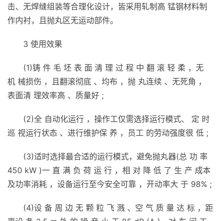
击、无焊缝组装等合理化设计，皆采用轧制高 锰钢材料制
作内衬，且抛丸区无运动部件。
3 使用效果
(1)铸 件 毛 坯 表 面 清 理 过 程 中 翻 滚 轻 柔 ，无
机 械损伤 ，且翻滚彻底 、均布 ，抛 丸连续 、无死角 ，
表面清 理效率高 、质量好 ;
(2)全 自动化运行 ，操作工仅需选择运行模式、 定 时
巡 视运行状态 、进行维护保 养 ，员工 的劳动强度很 低 ;
(3)适时选择最合适的运行模式，避免抛丸器(总 功 率
450 kW )一 直 满 负 荷 运 行 ，相 对 降 低 了 生 产 成本
及功率消耗 ，设备运行至今安全可靠 ，开动率大 于 98% ;
(4)设 备 周 边 无 颗 粒 飞 溅 、空 气 质 量 达 标 ，距