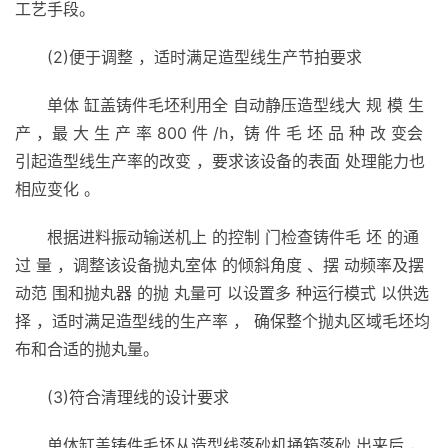
工艺手段。
(2)便于调整 ，适时满足造型线生产节拍要求
单体 缸盖铸件毛坯利用全 自动静压造型线大 规 模 生
产 ，最 大 生 产 率 800 件 /h，铸 件 毛 坯 品 种 改 变会
引起造型线生产率的改变 ，要求该设备的表面 处理能力也
相应变化 。
根据进料振动输送机上 的控制 门检查铸件毛 坯 的通
过 量 ，调整该设备抛丸室体 的倾斜角度 、摆 动频率及摆
动范 围和抛丸器 的抛 丸量可 以设置多 种运行模式 以供选
择 ，适时满足造型线的生产率 ， 确保整个抛丸区域毛坯均
布和合适的抛丸量。
(3)符合清理线的设计要求
单体缸盖铸件毛坯从造型线落砂机捅箱落砂 出来后 ，