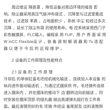
周边增设 隔音罩 ，降低设备对周边环境的噪音 影
响。除尘器采用高压气脉冲布袋式 、沉降室与过滤室集成
技术 ，过滤效 率高 、占地面积少 ，系统 中尘 粒经过多次
沉降 ，延长了除尘布袋 的使用寿命。电 控系统采用西门子
彩色触摸屏、PLC输入，编程采 用 FUP，用 户 界 面 采 用
W inCC Flexible设 计 ，装 备 调 制 解 调 器 和 Ts 适 配
器 以 便 于 今 后 的 远 程 维 护 。
2 设备的工作原理及性能特点
2.1 设 备 的 工 作 原 理
冷却后 的单体缸盖毛坯经机械化输送 ，连续加入本设备 的
纵向进件振动输送机 ，为通过式摆床供 件。毛坯铸件连续
进入摆床内 ，并在摆床的推动下 边 翻转边向前输送 ，同
时安装在摆床顶部 的抛丸器 抛出高速弹丸抛打在工件表
面。最后清理完好的毛 坯铸 件经设 备尾部及 出料滚筒倒