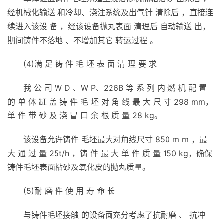
经机械化输送 和冷却、浇注系统及出气针 清除后 ，直接连
续进入该设 备 ，经该设备抛丸表面 清理后 自动输送 出，
期间铸件不落地 、不增加其它 转运过程 。
(4)满 足 铸 件 毛 坯 表 面 清 理 要 求
我 公 司 W D 、W P、226B 等 系 列 内 燃 机 配 置
的 单 体 缸 盖 铸 件 毛 坯 对 角 线 最 大 尺 寸 298 mm，
单 件 带 砂 及 浇 冒 口 余 根 质 量 28 kg。
该设备允许铸件 毛坯最大对角线尺寸 850 m m ，最
大 通 过 量 25t/h ，铸 件 最 大 单 件 质 量 150 kg，确保
铸件毛坯表面粘砂及氧化皮的抛丸质量。
(5)耐 磨 件 使 用 寿 命 长
与铸件毛坯接触 的设备面充分考虑了抗耐磨 、 抗冲