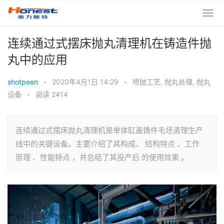
连续通过式摆床抛丸清理机在铸造件抛
丸中的应用
shotpeen
•
2020年4月1日 14:29
•
喷抛工艺
,
抛丸处理
,
抛丸
设备
•
阅读 2414
连续通过式摆床抛丸清理机是单体缸盖铸件毛坯清理生产
线中的关键设备。主要介绍了其构成、 结构特点 、工作
原理 、性能特点 ，并总结了其投产后 的使用效果 。