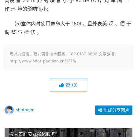
离设 备 2.5 m 外 的 噪 音 小 于 85 dB (A )，对 车 间 工
作 环 境的影响很小;
(5)室体内衬使用寿命大于 180h，且外表美 观 、便 于
调 整 与 检 修 。
喷抛丸设备、喷丸强化技术服务，182 0189 8806 文章链接：
http://www.shot-peening.cn/1375/
赞
(3)
shotpeen
生成分享图片
模具表面喷丸强化服务